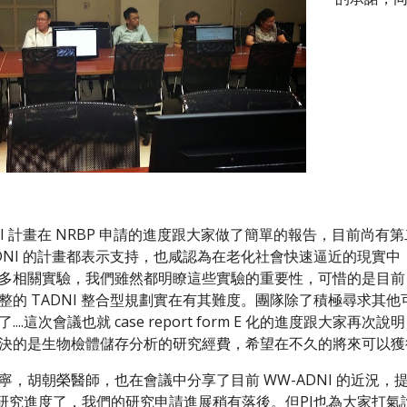
DNI 計畫在 NRBP 申請的進度跟大家做了簡單的報告，目前
ADNI 的計畫都表示支持，也咸認為在老化社會快速逼近的現實
多相關實驗，我們雖然都明瞭這些實驗的重要性，可惜的是目前 N
整的 TADNI 整合型規劃實在有其難度。團隊除了積極尋求其
...這次會議也就 case report form E 化的進度跟
決的是生物檢體儲存分析的研究經費，希望在不久的將來可以獲
寧，胡朝榮醫師，也在會議中分享了目前 WW-ADNI 的近況，
報告研究進度了，我們的研究申請進展稍有落後。但PI也為大家打氣