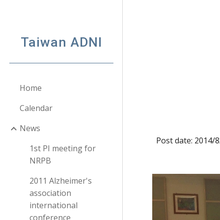
Sk
Taiwan ADNI
Home
Calendar
News
Post date: 2014/
1st PI meeting for
NRPB
2011 Alzheimer's
association
international
conference