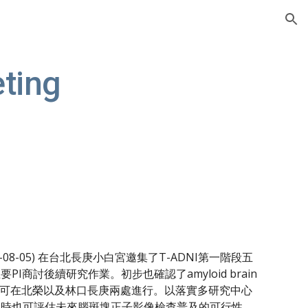
ion
ting
14-08-05) 在台北長庚小白宮邀集了T-ADNI第一階段五
PI商討後續研究作業。初步也確認了amyloid brain 
將可在北榮以及林口長庚兩處進行。以落實多研究中心
同時也可評估未來腦斑塊正子影像檢查普及的可行性。