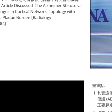
le Discussed: The Alzheimer Structural 
ges in Cortical Network Topology with 
d Plaque Burden [Radiology 
184]
畫重點:
其實這
倡議 (A
正要起步!