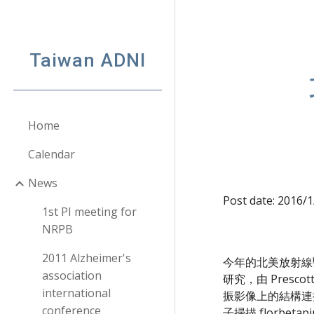
Sk
Taiwan ADNI
Home
Calendar
News
Post date: 2016/
1st PI meeting for
NRPB
2011 Alzheimer's
今年的北美放射線
association
研究，由 Pres
international
振影像上的結構連接組下
conference
子掃描 florbe