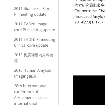
病程研究貢獻良多! Artic
2011 Biomarker Core
Connectome: Chan
PI meeting update
Increased Amyloi
2014;273(1):175-
2011 TADNI Image
core PI meeting update
2011 TADNI PI meeting
Clinical core update
2013 長庚神經內外科論
壇
2016 Human Amyloid
Imaging會議
28th International
conference of
Alzheimer's disease
international