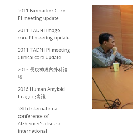
2011 Biomarker Core
PI meeting update
2011 TADNI Image
core PI meeting update
2011 TADNI PI meeting
Clinical core update
2013 長庚神經內外科論
壇
2016 Human Amyloid
Imaging會議
28th International
conference of
Alzheimer's disease
international