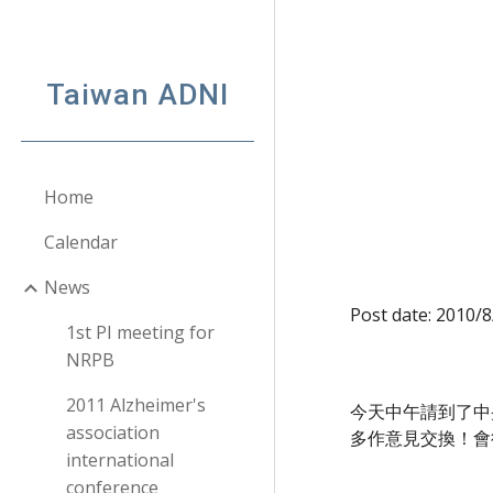
Sk
Taiwan ADNI
Home
Calendar
News
Post date: 2010/
1st PI meeting for
NRPB
2011 Alzheimer's
今天中午請到了中央研
association
多作意見交換！會
international
conference