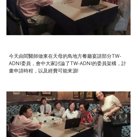
今天由閻醫師做東在天母的鳥地方餐廳宴請部分TW-
ADNI委員，會中大家討論了TW-ADNI的委員架構，計
畫申請時程，以及經費可能來源!