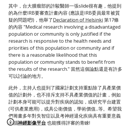
其中，台大腫瘤部的許駿醫師一張slide很有趣，他提到
的為什麼IRB要審查計畫內容 (應該是IRB委員最常被質
疑的問題吧!)，他舉了
Declaration of Helsinki
 第17條
的內容 "Medical research involving a disadvantaged 
population or community is only justified if the 
research is responsive to the health needs and 
priorities of this population or community and if 
there is a reasonable likelihood that this 
population or community stands to benefit from 
the results of the research." 當然這個論點還是有許多
可以討論的地方。
此外，主持人也提到了國家計劃支持重點除了具產業價
值的計劃外，也不排斥支持不具產業價值的計畫，例如
計劃本身可能可以提升對疾病的認知，或研究平台建置
(可供產業應用)，或具公衛價值，學術價值...等。希望我
們籌畫多年對失智症以及考神經退化疾病具有重要意義
的
腦神經影像平台
也能獲得評審的青睞!