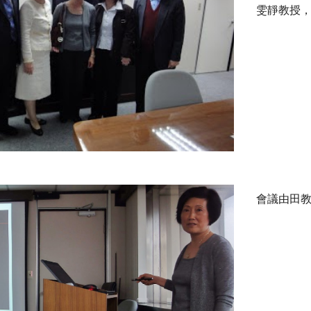
雯靜教授
會議由田教