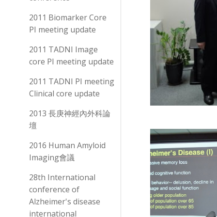
2011 Biomarker Core
PI meeting update
2011 TADNI Image
core PI meeting update
2011 TADNI PI meeting
Clinical core update
2013 長庚神經內外科論
壇
2016 Human Amyloid
Imaging會議
28th International
conference of
Alzheimer's disease
international