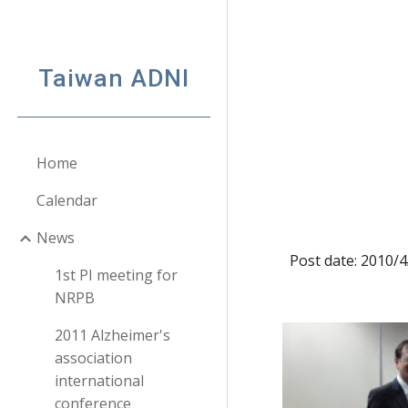
Sk
Taiwan ADNI
Home
Calendar
News
Post date: 2010/
1st PI meeting for
NRPB
2011 Alzheimer's
association
international
conference