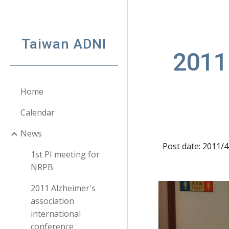
Sk
Taiwan ADNI
2011 
Home
Calendar
News
Post date: 2011/
1st PI meeting for
NRPB
2011 Alzheimer's
association
international
conference