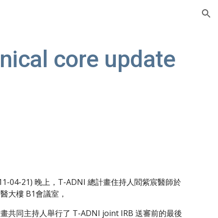
ion
nical core update
011-04-21) 晚上，T-ADNI 總計畫住持人閻紫宸醫師於
醫大樓 B1會議室，
共同主持人舉行了 T-ADNI joint IRB 送審前的最後