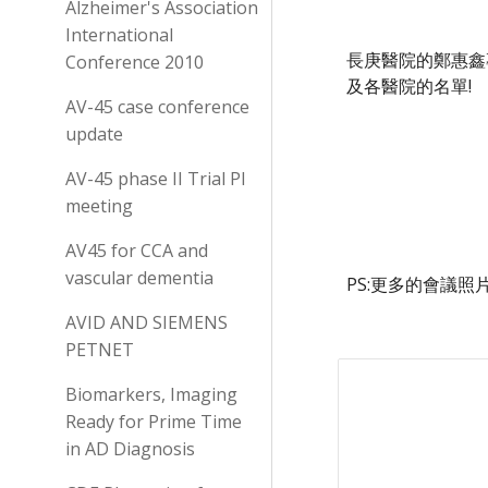
Alzheimer's Association
International
長庚醫院的鄭惠鑫專
Conference 2010
及各醫院的名單!
AV-45 case conference
update
AV-45 phase II Trial PI
meeting
AV45 for CCA and
vascular dementia
PS:更多的會議照
AVID AND SIEMENS
PETNET
Biomarkers, Imaging
Ready for Prime Time
in AD Diagnosis