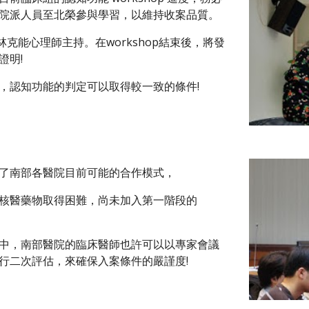
院派人員至北榮參與學習，以維持收案品質。
將由林克能心理師主持。在workshop結束後，將發
明! 
，認知功能的判定可以取得較一致的條件!
了南部各醫院目前可能的合作模式，
核醫藥物取得困難，尚未加入第一階段的
中，南部醫院的臨床醫師也許可以以專家會議
行二次評估，來確保入案條件的嚴謹度!