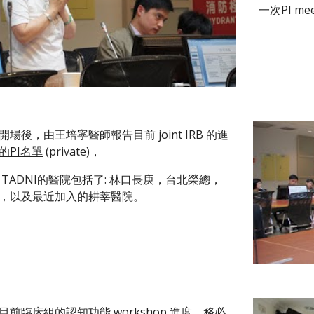
一次PI mee
場後，由王培寧醫師報告目前 joint IRB 的進
的PI名單
 (private)，
TADNI的醫院包括了: 林口長庚，台北榮總，
，以及最近加入的耕莘醫院。
前臨床組的認知功能 workshop 進度，務必